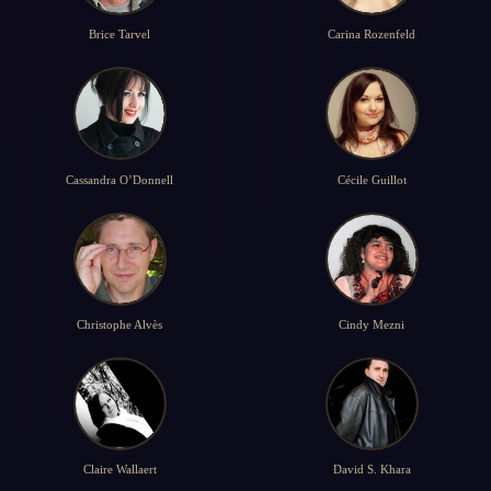
Brice Tarvel
Carina Rozenfeld
Cassandra O’Donnell
Cécile Guillot
Christophe Alvès
Cindy Mezni
Claire Wallaert
David S. Khara