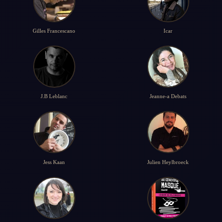
Gilles Francescano
Icar
J.B Leblanc
Jeanne-a Debats
Jess Kaan
Julien Heylbroeck