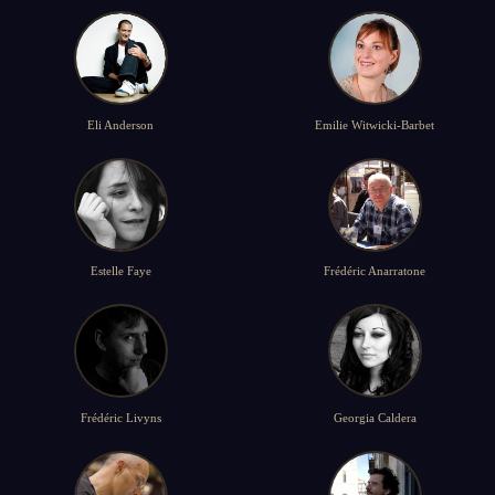
Eli Anderson
Emilie Witwicki-Barbet
Estelle Faye
Frédéric Anarratone
Frédéric Livyns
Georgia Caldera