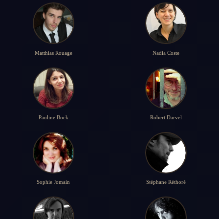
Matthias Rouage
Nadia Coste
Pauline Bock
Robert Darvel
Sophie Jomain
Stéphane Réthoré