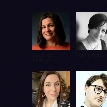
Charlotte
Fanny André
Ambrun