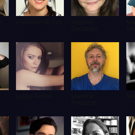
n
Alexiane de Lys
Virginie
Ma
Decamps
De
Lizzie Felton
Maxime
Ma
Fontaine