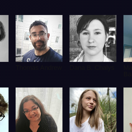
Thomas Andrew
Dana B. Chalys
Ma
Ba