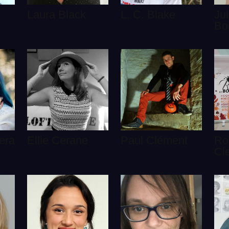
Laura Black
L. C. Blake
Jul
Bo
era
Ellie Cerane
Paul Clément
Ro
Cl