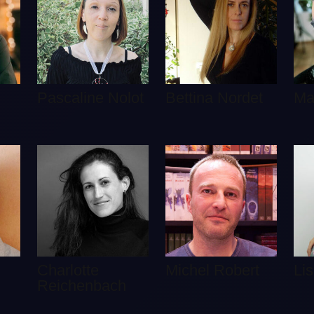
Pascaline Nolot
Bettina Nordet
Ma
Charlotte
Michel Robert
Li
Reichenbach