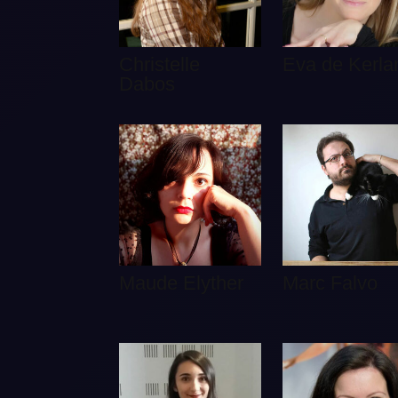
Christelle
Eva de Kerla
Dabos
Maude Elyther
Marc Falvo