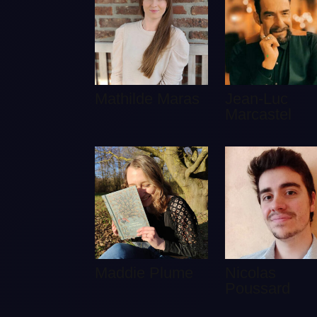
Mathilde Maras
Jean-Luc
Marcastel
Maddie Plume
Nicolas
Poussard