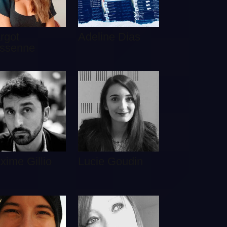
rgot
Adeline Dias
ssenne
xime Gillio
Lucie Goudin