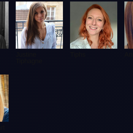
Justine
Tiphs
An
Tiphagne
rt