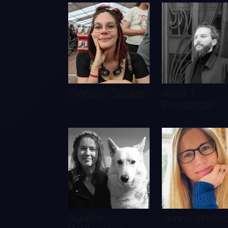
Floriane Soulas
Alain T.
Puysségur
Aurélie
Jenna Wolfha