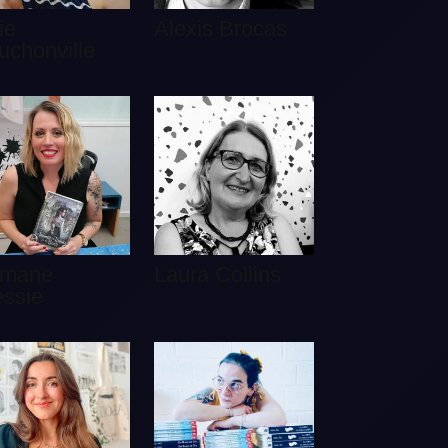
ie
Alexis Brocas
uchonville
mane
Laura Collins
essie