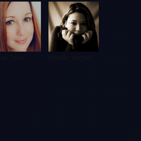
na Triss
Estelle Vagner