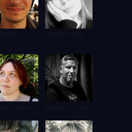
el Holzl
Oxanna Hope
rore Kopec
Frédéric Livyns