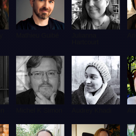
y
Mathieu Guibé
Julianna
Ari
Hartcourt
in
Michel K Simon
Audrey Khadi
Au