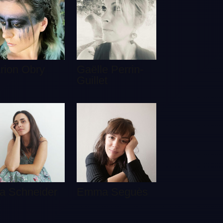
rion Obry
Gaëlle Perrin-
Guillet
sa Schneider
Emma Seguès