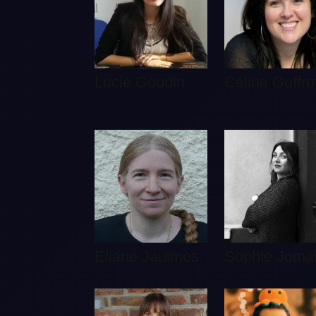
Lucie Goudin
Céline Guffro
Eliane Jaulmes
Sophie Joma