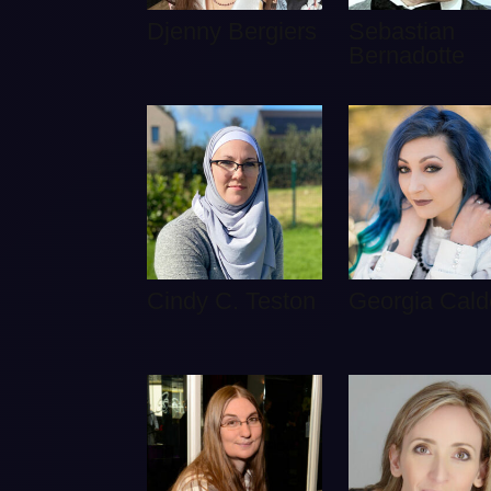
Djenny Bergiers
Sebastian
Bernadotte
Cindy C. Teston
Georgia Cald