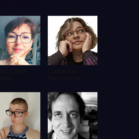
rie-Laure
Catherine
rbey
Barcelonne