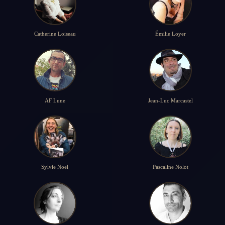
Catherine Loiseau
Émilie Loyer
AF Lune
Jean-Luc Marcastel
Sylvie Noel
Pascaline Nolot