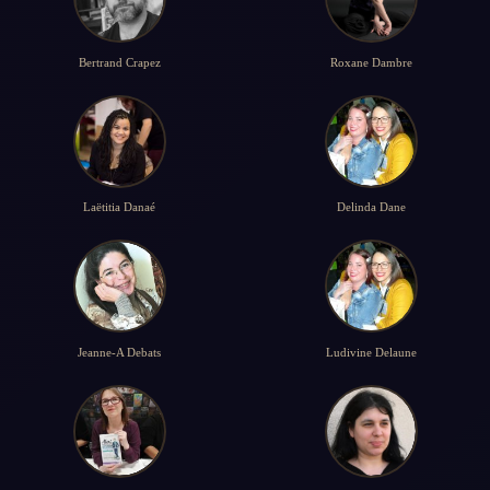
Bertrand Crapez
Roxane Dambre
Laëtitia Danaé
Delinda Dane
Jeanne-A Debats
Ludivine Delaune