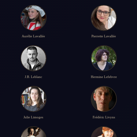
Aurélie Lavallée
Pierrette Lavallée
J.B. Leblanc
Hermine Lefebvre
Julie Limoges
Frédéric Livyns