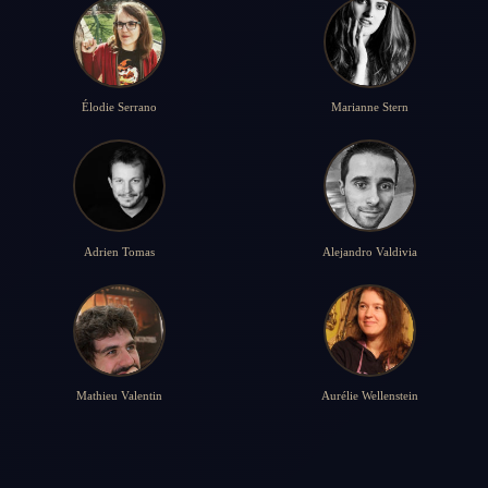
Élodie Serrano
Marianne Stern
Adrien Tomas
Alejandro Valdivia
Mathieu Valentin
Aurélie Wellenstein