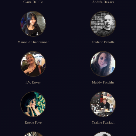
Claire DeLille
Andréa Deslacs
Manon d’Ombremont
Frédéric Ernotte
F.V. Estyer
Maddy Facchin
Estelle Faye
Ysaline Fearfaol