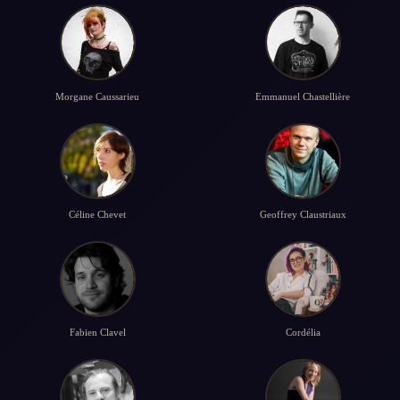
Morgane Caussarieu
Emmanuel Chastellière
Céline Chevet
Geoffrey Claustriaux
Fabien Clavel
Cordélia