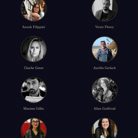
Anouk Filippini
Victor Fleury
Charlie Genet
Aurélie Gerlach
Maxime Gillio
Aline Godfroid