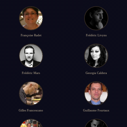
Françoise Radet
Frédéric Livyns
Frédéric Mars
Georgia Caldera
Gilles Francescano
Guillaume Fourtaux