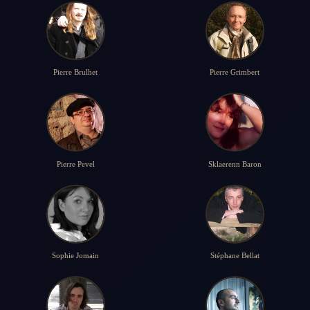
Pierre Brulhet
Pierre Grimbert
Pierre Pevel
Sklaerenn Baron
Sophie Jomain
Stéphane Bellat