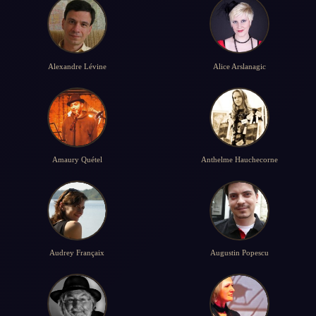
Alexandre Lévine
Alice Arslanagic
Amaury Quétel
Anthelme Hauchecorne
Audrey Françaix
Augustin Popescu