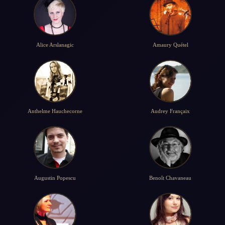
Alice Arslanagic
Amaury Quétel
Anthelme Hauchecorne
Audrey Françaix
Augustin Popescu
Benoît Chavaneau