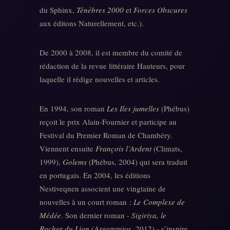
du Sphinx,
Ténèbres 2000
et
Forces Obscures
aux éditons Naturellement, etc.).
De 2000 à 2008, il est membre du comité de
rédaction de la revue littéraire Hauteurs, pour
laquelle il rédige nouvelles et articles.
En 1994, son roman
Les Iles jumelles
(Phébus)
reçoit le prix Alain-Fournier et participe au
Festival du Premier Roman de Chambéry.
Viennent ensuite
François l’Ardent
(Climats,
1999),
Golems
(Phébus, 2004) qui sera traduit
en portugais. En 2004, les éditions
Nestiveqnen associent une vingtaine de
nouvelles à un court roman :
Le Complexe de
Médée
. Son dernier roman -
Sigiriya, le
Rocher du Lion
(Argemmios, 2012) - s’inspire