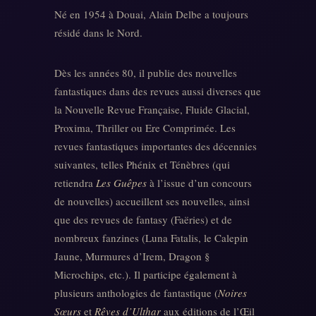
Né en 1954 à Douai, Alain Delbe a toujours
résidé dans le Nord.
Dès les années 80, il publie des nouvelles
fantastiques dans des revues aussi diverses que
la Nouvelle Revue Française, Fluide Glacial,
Proxima, Thriller ou Ere Comprimée. Les
revues fantastiques importantes des décennies
suivantes, telles Phénix et Ténèbres (qui
retiendra
Les Guêpes
à l’issue d’un concours
de nouvelles) accueillent ses nouvelles, ainsi
que des revues de fantasy (Faëries) et de
nombreux fanzines (Luna Fatalis, le Calepin
Jaune, Murmures d’Irem, Dragon §
Microchips, etc.). Il participe également à
plusieurs anthologies de fantastique (
Noires
Sœurs
et
Rêves d’Ulthar
aux éditions de l’Œil