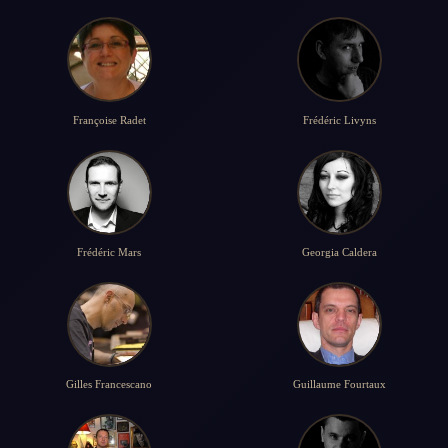
Françoise Radet
Frédéric Livyns
Frédéric Mars
Georgia Caldera
Gilles Francescano
Guillaume Fourtaux