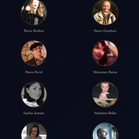
Pierre Brulhet
Pierre Grimbert
Pierre Pevel
Sklaerenn Baron
Sophie Jomain
Stéphane Bellat